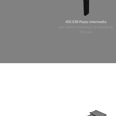
450.036 Pezzo intermedio
per cestini in plastica con altezza di
300 mm