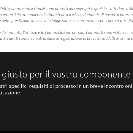
di Zell Systemtechnik GmbH sono protetti da copyright e qualsiasi ulteriore util
 sono protetti da un modello di utilità tedesco e/o da domande di brevetto intern
elle prestazioni in base alla legge sulla concorrenza, ai sensi del § 4 n. 9 U
o documento, l'utilizzo e la comunicazione dei suoi contenuti sono vietati se 
 i diritti sono riservati in caso di registrazione di brevetti, modelli di utilità o
 giusto per il vostro componente
stri specifici requisiti di processo in un breve incontro on
licazione.