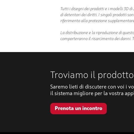
Tutti i disegni dei prodotti e i modelli 3D 
di detentori dei diritti. I singoli prodotti
riferimento alla protezione supplementare d
La distribuzione e la riproduzione di quest
comporteranno il risarcimento dei danni. Tutti
Troviamo il prodotto
Saremo lieti di discutere con voi i vo
il sistema migliore per la vostra app
Prenota un incontro