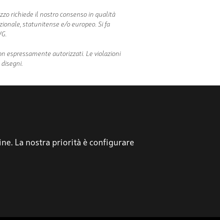
izzo richiede il nostro consenso in qualità
azionale, statunitense e/o europeo. Si fa
WG.
non espressamente autorizzati. Le violazioni
 disegni.
line. La nostra priorità è configurare