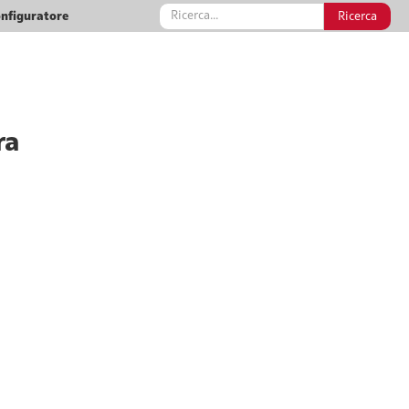
nfiguratore
ra