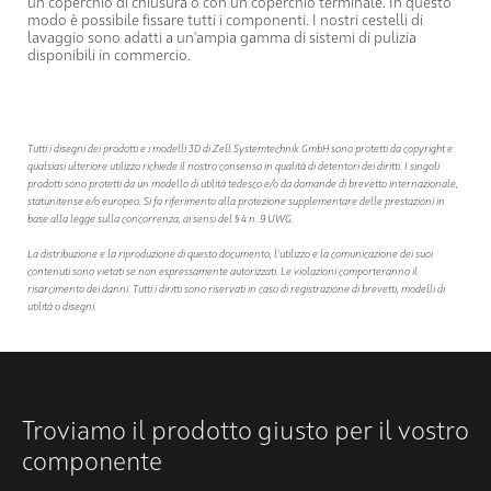
un coperchio di chiusura o con un coperchio terminale. In questo
modo è possibile fissare tutti i componenti. I nostri cestelli di
lavaggio sono adatti a un'ampia gamma di sistemi di pulizia
disponibili in commercio.
Tutti i disegni dei prodotti e i modelli 3D di Zell Systemtechnik GmbH sono protetti da copyright e
qualsiasi ulteriore utilizzo richiede il nostro consenso in qualità di detentori dei diritti. I singoli
prodotti sono protetti da un modello di utilità tedesco e/o da domande di brevetto internazionale,
statunitense e/o europeo. Si fa riferimento alla protezione supplementare delle prestazioni in
base alla legge sulla concorrenza, ai sensi del § 4 n. 9 UWG.
La distribuzione e la riproduzione di questo documento, l'utilizzo e la comunicazione dei suoi
contenuti sono vietati se non espressamente autorizzati. Le violazioni comporteranno il
risarcimento dei danni. Tutti i diritti sono riservati in caso di registrazione di brevetti, modelli di
utilità o disegni.
Troviamo il prodotto giusto per il vostro
componente