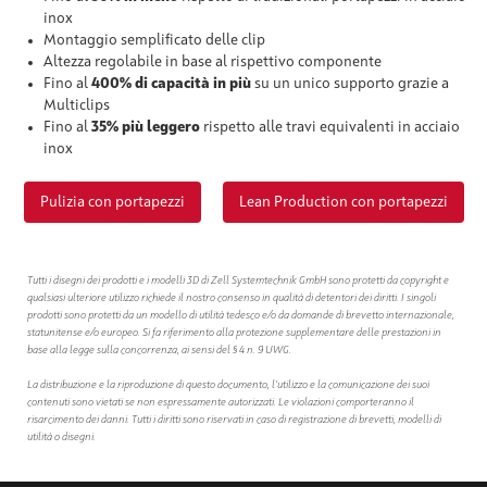
inox
Montaggio semplificato delle clip
Altezza regolabile in base al rispettivo componente
Fino al
400% di capacità in più
su un unico supporto grazie a
Multiclips
Fino al
35% più leggero
rispetto alle travi equivalenti in acciaio
inox
Pulizia con portapezzi
Lean Production con portapezzi
Tutti i disegni dei prodotti e i modelli 3D di Zell Systemtechnik GmbH sono protetti da copyright e
qualsiasi ulteriore utilizzo richiede il nostro consenso in qualità di detentori dei diritti. I singoli
prodotti sono protetti da un modello di utilità tedesco e/o da domande di brevetto internazionale,
statunitense e/o europeo. Si fa riferimento alla protezione supplementare delle prestazioni in
base alla legge sulla concorrenza, ai sensi del § 4 n. 9 UWG.
La distribuzione e la riproduzione di questo documento, l'utilizzo e la comunicazione dei suoi
contenuti sono vietati se non espressamente autorizzati. Le violazioni comporteranno il
risarcimento dei danni. Tutti i diritti sono riservati in caso di registrazione di brevetti, modelli di
utilità o disegni.