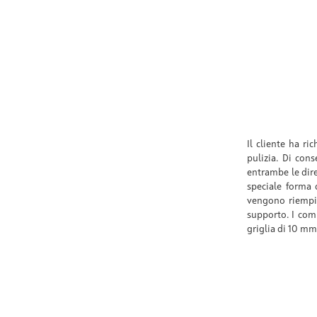
Il cliente ha ri
pulizia. Di con
entrambe le dire
speciale forma 
vengono riempit
supporto. I co
griglia di 10 mm