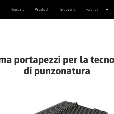
Negozio
Prodotti
Industrie
Azienda
ma portapezzi per la tecn
di punzonatura