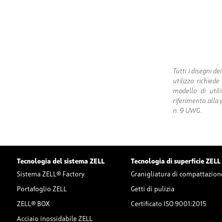
Tutti i disegni d
utilizzo richiede
modello di util
riferimento alla 
n. 9 UWG.
Tecnologia del sistema ZELL
Tecnologia di superficie ZELL
Sistema ZELL® Factory
Granigliatura di compattazion
Portafoglio ZELL
Getti di pulizia
ZELL® BOX
Certificato ISO 9001:2015
Acciaio inossidabile ZELL