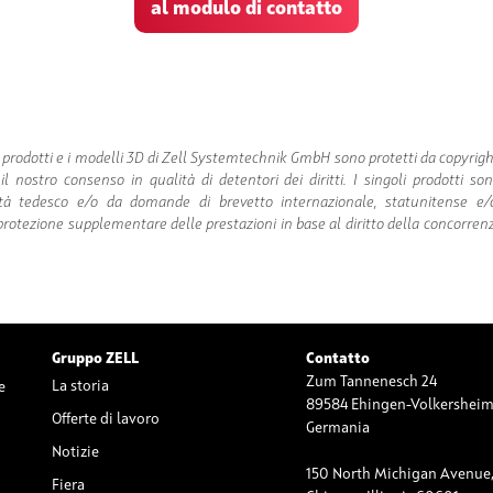
al modulo di contatto
ei prodotti e i modelli 3D di Zell Systemtechnik GmbH sono protetti da copyrigh
 il nostro consenso in qualità di detentori dei diritti. I singoli prodotti s
ità tedesco e/o da domande di brevetto internazionale, statunitense e/
protezione supplementare delle prestazioni in base al diritto della concorrenza
Gruppo ZELL
Contatto
Zum Tannenesch 24
La storia
e
89584 Ehingen-Volkershei
Offerte di lavoro
Germania
Notizie
150 North Michigan Avenue,
Fiera