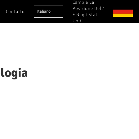
Cambia La
Posizione Dell'
Contatto
Italiano
E Negli Stati
Uniti
ologia