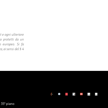
t e ogni ulteriore
ono protetti da un
o europeo. Si fa
, ai sensi del § 4
m
 35° piano